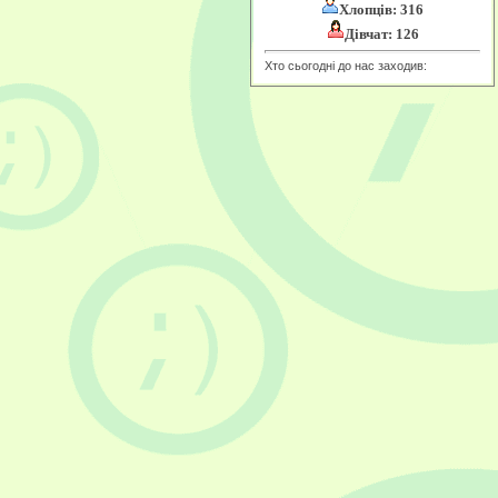
Хлопців: 316
Дівчат: 126
Хто сьогодні до нас заходив: