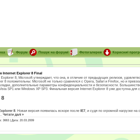
нка
Форум
Пошук на форумі
Фотогалерея
Корисниі прог
Internet Explorer 8 Final
Explorer 8, Microsoft утверждает, что она, в отличие от предыдущих релизов, удовлетв
rer 8 положительны: Microsoft не только сравнялся с Opera, Safari и Firefox, но и прев
вкладки, дополнительные параметры конфиденциальности и безопасности. Большинств
sta SP1 или Windows XP SP3. Финальная версия Internet Explorer 8 уже доступна для 
 8
Explorer 8
. Новая версия появилась вскоре после
IE7
, и судя по огромной нагрузке на 
...
Читати далі »
: 3663 | Дата:
20.03.2009