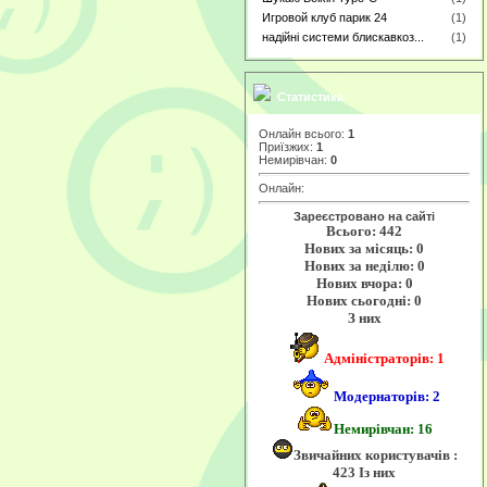
Игровой клуб парик 24
(1)
надійні системи блискавкоз...
(1)
Статистика
Онлайн всього:
1
Приїзжих:
1
Немирівчан:
0
Онлайн:
Зареєстровано на сайті
Всього: 442
Нових за місяць: 0
Нових за неділю: 0
Нових вчора: 0
Нових сьогодні: 0
З них
Адміністраторів: 1
Модернаторів: 2
Немирівчан: 16
Звичайних користувачів :
423 Із них