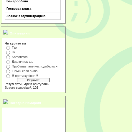
Банерообмін
Гостьова книга
Звязок з адміністрацією
Опитування
Чи курите ви
Так
Ні
Sometimes
Дивлячись що
Пробував, але несподобалося
Тільки коли випю
Я проти куріння!!!
Результати
|
Архів опитувань
Всього відповідей:
102
Погода в Немирові