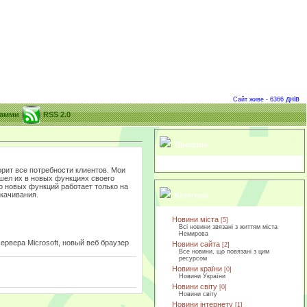
днів
Сайт живе - 6366
рамми
RSS 2.0
Профіль
орит все потребности клиентов. Мои
зошел их в новых функциях своего
о новых функций работает только на
скачивания.
Категорії
Новини міста
[5]
Всі новини звязані з життям міста
Немирова
сервера Microsoft, новый веб браузер
Новини сайта
[2]
Все новини, що повязані з цим
ресурсом
Новини країни
[0]
Новини України
Новини світу
[0]
Новини світу
Новини інтернету
[1]