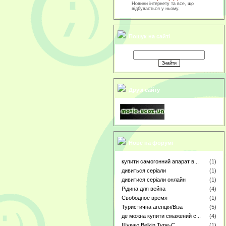
Новини інтернету та все, що
відбувається у ньому.
Пошук на сайті
Друзі сайту
Нове на форумі
купити самогонний апарат в...
(1)
дивиться серіали
(1)
дивитися серіали онлайн
(1)
Рідина для вейпа
(4)
Свободное время
(1)
Туристична агенція/Віза
(5)
де можна купити смажений с...
(4)
Шукаю Belkin Type-C
(1)