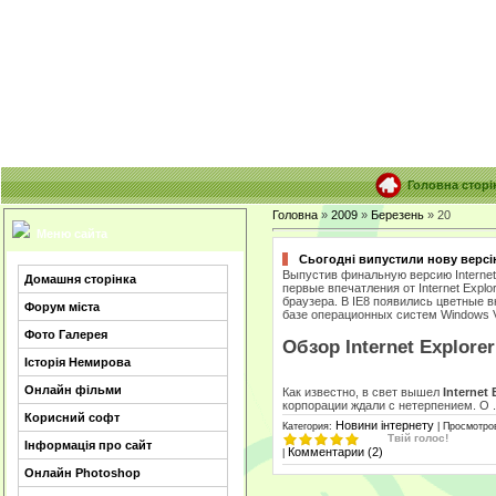
Головна сторі
Головна
»
2009
»
Березень
»
20
Меню сайта
Сьогодні випустили нову версію 
Выпустив финальную версию Internet 
Домашня сторінка
первые впечатления от Internet Explo
браузера. В IE8 появились цветные 
Форум міста
базе операционных систем Windows Vi
Фото Галерея
Обзор Internet Explorer
Історія Немирова
Онлайн фільми
Как известно, в свет вышел
Internet 
корпорации ждали с нетерпением. О
Корисний софт
Новини інтернету
Категория:
| Просмотров
Твій голос!
Інформація про сайт
Комментарии (2)
|
Онлайн Photoshop