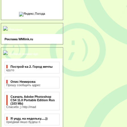
Реклама
Реклама WMlink.ru
Останні коментарі
Построй-ка 2. Город мечты
круто
Опис Немирова
Прошу сообщить адрес
Скачать Adobe Photoshop
CS4 11.0 Portable Edition Rus
(103 Mb)
Спасибо ;) http://mad
Я уеду, на недельку.....))
приїджай якшо будеш п