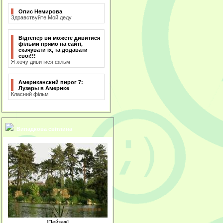
Опис Немирова
Здравствуйте.Мой деду
Відтепер ви можете дивитися
фільми прямо на сайті,
скачувати їх, та додавати
свої!!!
Я хочу дивитися фільм
Американский пирог 7:
Лузеры в Америке
Класний фільм
Випадкова світлина
[
Пейзаж
]